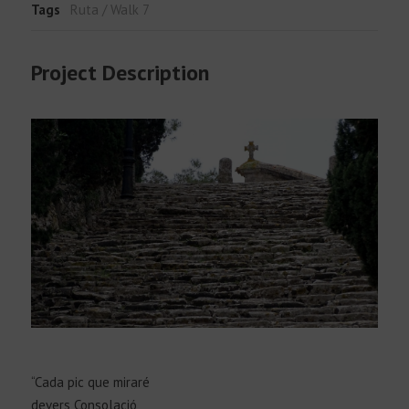
Tags
Ruta / Walk 7
Project Description
“Cada pic que miraré
devers Consolació