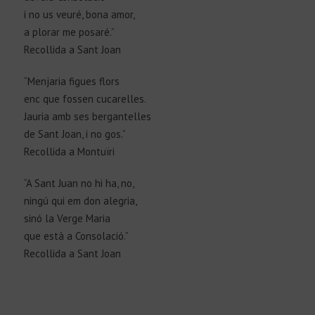
i no us veuré, bona amor,
a plorar me posaré.”
Recollida a Sant Joan
“Menjaria figues flors
enc que fossen cucarelles.
Jauria amb ses bergantelles
de Sant Joan, i no gos.”
Recollida a Montuïri
“A Sant Juan no hi ha, no,
ningú qui em don alegria,
sinó la Verge Maria
que està a Consolació.”
Recollida a Sant Joan