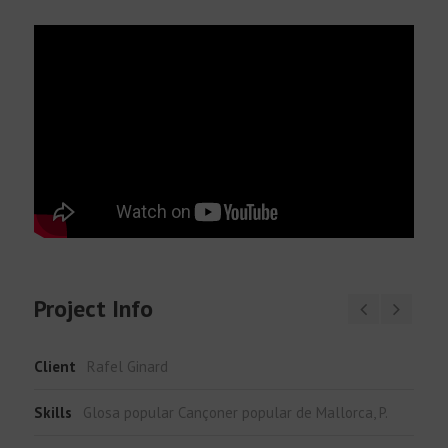
Català
Project Info
Client
Rafel Ginard
Skills
Glosa popular Cançoner popular de Mallorca, P.