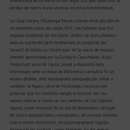
ambientada en la Mallorca del segle XIX, que reflecteix la
pèrdua de valors d’una societat en total transformació.
La Casa Llorenç Villalonga. Museu Literari està ubicada en
un imponent casal del segle XVII, Can Sabater, que fou
segona residència de l’escriptor. L’edifici, de dues plantes i
amb un esplèndid jardí mediterrani, és propietat del
Consell de Mallorca i forma part de la xarxa de museus
literaris gestionada per la Fundació Casa Museu. Acull
l’important arxiu de l’autor, posat a disposició dels
interessats amb un espai de biblioteca i consulta. És un
museu dinàmic, amb museografia adequada per donar a
conèixer la figura i obra de Villalonga, i recursos per
propiciar que els visitants viatgin a l’interior del seu
univers literari a través de les cambres de Can Sabater,
aquest casal senyorial de la vila de Binissalem, carregat
de valors arquitectònics, etnogràfics i de ressons literaris.
Com a centre d’activitats, té una programació regular
d’espectacles, recitals i rutes literàries. En els mesos