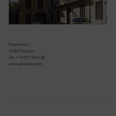
Plaça Vella, 7
07460 Pollença
Tel. + 34 971 530 108
www.ajpollenca.net