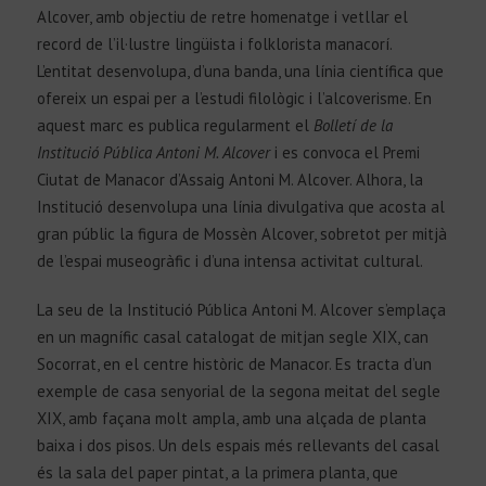
Alcover, amb objectiu de retre homenatge i vetllar el
record de l’il·lustre lingüista i folklorista manacorí.
L’entitat desenvolupa, d’una banda, una línia científica que
ofereix un espai per a l’estudi filològic i l’alcoverisme. En
aquest marc es publica regularment el
Bolletí de la
Institució Pública Antoni M. Alcover
i es convoca el Premi
Ciutat de Manacor d’Assaig Antoni M. Alcover. Alhora, la
Institució desenvolupa una línia divulgativa que acosta al
gran públic la figura de Mossèn Alcover, sobretot per mitjà
de l’espai museogràfic i d’una intensa activitat cultural.
La seu de la Institució Pública Antoni M. Alcover s’emplaça
en un magnífic casal catalogat de mitjan segle XIX, can
Socorrat, en el centre històric de Manacor. Es tracta d’un
exemple de casa senyorial de la segona meitat del segle
XIX, amb façana molt ampla, amb una alçada de planta
baixa i dos pisos. Un dels espais més rellevants del casal
és la sala del paper pintat, a la primera planta, que