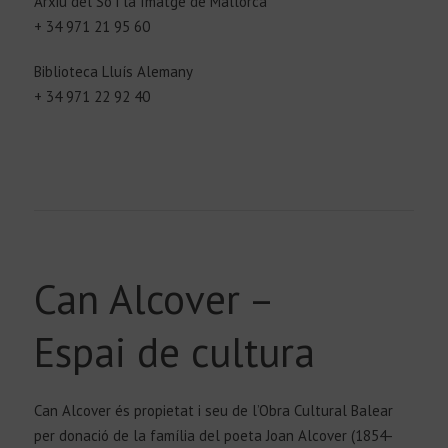
Arxiu del So i la Imatge de Mallorca
+ 34 971 21 95 60
Biblioteca Lluís Alemany
+ 34 971 22 92 40
Can Alcover –
Espai de cultura
Can Alcover és propietat i seu de l’Obra Cultural Balear
per donació de la família del poeta Joan Alcover (1854-