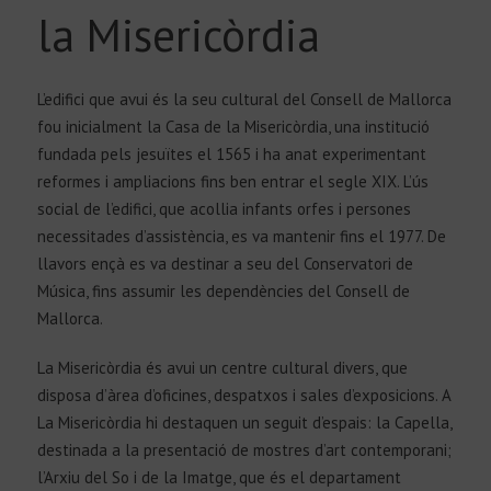
la Misericòrdia
L’edifici que avui és la seu cultural del Consell de Mallorca
fou inicialment la Casa de la Misericòrdia, una institució
fundada pels jesuïtes el 1565 i ha anat experimentant
Català
reformes i ampliacions fins ben entrar el segle XIX. L’ús
social de l’edifici, que acollia infants orfes i persones
necessitades d’assistència, es va mantenir fins el 1977. De
llavors ençà es va destinar a seu del Conservatori de
Música, fins assumir les dependències del Consell de
Mallorca.
La Misericòrdia és avui un centre cultural divers, que
disposa d’àrea d’oficines, despatxos i sales d’exposicions. A
La Misericòrdia hi destaquen un seguit d’espais: la Capella,
destinada a la presentació de mostres d’art contemporani;
l’Arxiu del So i de la Imatge, que és el departament