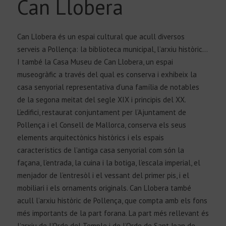
Can Llobera
Can Llobera és un espai cultural que acull diversos
serveis a Pollença: la biblioteca municipal, l’arxiu històric…
I també la Casa Museu de Can Llobera, un espai
museogràfic a través del qual es conserva i exhibeix la
casa senyorial representativa d’una família de notables
de la segona meitat del segle XIX i principis del XX.
L’edifici, restaurat conjuntament per l’Ajuntament de
Pollença i el Consell de Mallorca, conserva els seus
elements arquitectònics històrics i els espais
característics de l’antiga casa senyorial com són la
façana, l’entrada, la cuina i la botiga, l’escala imperial, el
menjador de l’entresòl i el vessant del primer pis, i el
mobiliari i els ornaments originals. Can Llobera també
acull l’arxiu històric de Pollença, que compta amb els fons
més importants de la part forana. La part més rellevant és
l’arxiu de l’Orde del Temple i de l’Orde de Sant Joan de