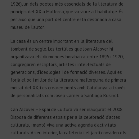
1926), un dels poetes més essencials de la literatura de
principis del XX a Mallorca, que va viure a l’habitatge. És
per això que una part del centre està destinada a casa
museu de l’autor.
La casa és un centre important en la literatura del
tombant de segle. Les tertúlies que Joan Alcover hi
organitzava els diumenges horabaixa, entre 1895 i 1920,
congregaren escriptors, artistes i intel·lectuals de
generacions, d’ideologies i de formació diverses. Aquí es
forjà el bo i millor de la literatura mallorquina de primera
meitat del XX, i es crearen ponts amb Catalunya, a través
de personalitats com Josep Carner o Santiago Rusiñol.
Can Alcover – Espai de Cultura va ser inaugurat el 2008.
Disposa de diferents espais per a la celebració d’actes
culturals, i manté viva una activa agenda d’activitats
culturals. A seu interior, la cafeteria i el jardí conviden els