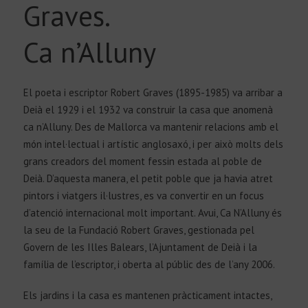
Graves.
Ca n’Alluny
El poeta i escriptor Robert Graves (1895-1985) va arribar a
Deià el 1929 i el 1932 va construir la casa que anomenà
ca n’Alluny. Des de Mallorca va mantenir relacions amb el
món intel·lectual i artístic anglosaxó, i per això molts dels
grans creadors del moment fessin estada al poble de
Deià. D’aquesta manera, el petit poble que ja havia atret
pintors i viatgers il·lustres, es va convertir en un focus
d’atenció internacional molt important. Avui, Ca N’Alluny és
la seu de la Fundació Robert Graves, gestionada pel
Govern de les Illes Balears, l’Ajuntament de Deià i la
família de l’escriptor, i oberta al públic des de l’any 2006.
Els jardins i la casa es mantenen pràcticament intactes,