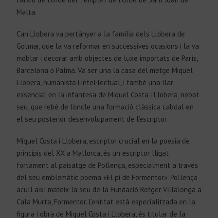
Malta.
Can Llobera va pertànyer a la família dels Llobera de
Gotmar, que la va reformar en successives ocasions i la va
moblar i decorar amb objectes de luxe importats de París,
Barcelona o Palma. Va ser una la casa del metge Miquel
Llobera, humanista i intel·lectual, i també una llar
essencial en la infantesa de Miquel Costa i Llobera, nebot
seu, que rebé de l’oncle una formació clàssica cabdal en
el seu posterior desenvolupament de l’escriptor.
Miquel Costa i Llobera, escriptor crucial en la poesia de
principis del XX a Mallorca, és un escriptor lligat
fortament al paisatge de Pollença, especialment a través
del seu emblemàtic poema «El pi de Formentor». Pollença
acull així mateix la seu de la Fundació Rotger Villalonga a
Cala Murta, Formentor. L’entitat està especialitzada en la
figura i obra de Miquel Costa i Llobera, és titular de la