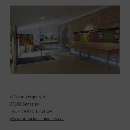
c/ Bisbe Verger, s/n
07650 Santanyí
Tel. + 34 971 16 31 04
www.fundaciocasamuseu.cat