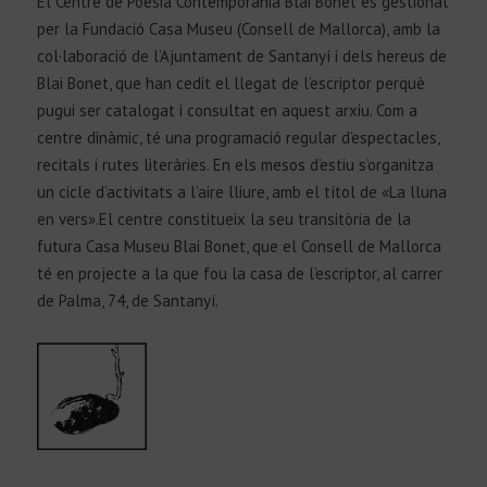
El Centre de Poesia Contemporània Blai Bonet és gestionat
per la Fundació Casa Museu (Consell de Mallorca), amb la
col·laboració de l’Ajuntament de Santanyí i dels hereus de
Blai Bonet, que han cedit el llegat de l’escriptor perquè
pugui ser catalogat i consultat en aquest arxiu. Com a
centre dinàmic, té una programació regular d’espectacles,
recitals i rutes literàries. En els mesos d’estiu s’organitza
un cicle d’activitats a l’aire lliure, amb el títol de «La lluna
en vers».El centre constitueix la seu transitòria de la
futura Casa Museu Blai Bonet, que el Consell de Mallorca
té en projecte a la que fou la casa de l’escriptor, al carrer
de Palma, 74, de Santanyí.