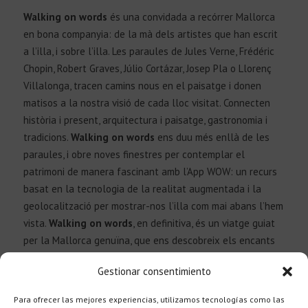
Walking on words
és una convidada a recórrer Mallorca
en bona companyia: de la mà dels artistes que han escrit
a l’illa, i sobre l’illa. Les paraules de Jules Verne, Frédéric
Chopin, Robert Graves, Júlio Cortázar, Josep Pla o Llorenç
Villalonga, tracen camins nous en el paisatge i donen
Català
matisos a la nostra visió de cada lloc visitat. Connecten
història i present, arquitectura i paisatge, gastronomia i
tradicions.
Walking on words
ens duu més enllà de les
paraules, i obre noves finestres per contemplar el
patrimoni de manera fascinant amb l’App WOW: un recurs
basat en la tecnologia de la realitat augmentada i la
geolocalització per mostrar-nos l’illa com mai abans l’hem
vista.
Walking on words
, en definitiva, és un viatge guiat
per la Mallorca genuïna, que ens descobreix els encants
d’un paradís ple d’història, vivències i literatura.
Gestionar consentimiento
Para ofrecer las mejores experiencias, utilizamos tecnologías como las