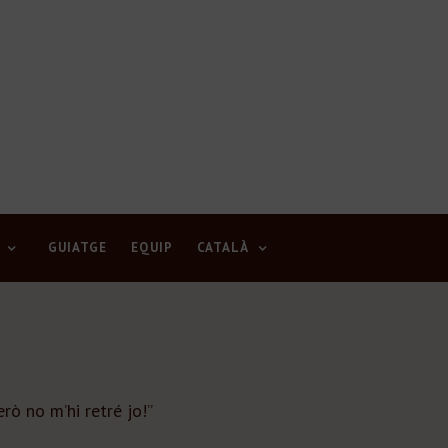
GUIATGE
EQUIP
CATALÀ
rò no m’hi retré jo!”