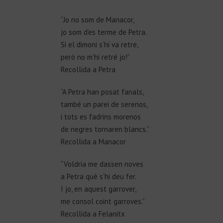
“Jo no som de Manacor,
jo som d’es terme de Petra.
Si el dimoni s’hi va retre,
però no m’hi retré jo!”
Recollida a Petra
“A Petra han posat fanals,
també un parei de serenos,
i tots es fadrins morenos
de negres tornaren blancs.”
Recollida a Manacor
“Voldria me dassen noves
a Petra què s’hi deu fer.
I jo, en aquest garrover,
me consol coint garroves.”
Recollida a Felanitx