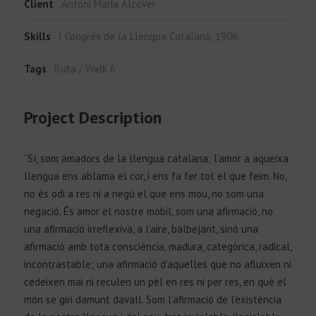
Client
Antoni Maria Alcover
Skills
I Congrés de la Llengua Catalana, 1906
Tags
Ruta / Walk 6
Project Description
“Sí, som amadors de la llengua catalana; l’amor a aqueixa
llengua ens ablama el cor, i ens fa fer tot el que feim. No,
no és odi a res ni a negú el que ens mou, no som una
negació. És amor el nostre mòbil, som una afirmació, no
una afirmació irreflexiva, a l’aire, balbejant, sinó una
afirmació amb tota consciència, madura, categòrica, radical,
incontrastable; una afirmació d’aquelles que no afluixen ni
cedeixen mai ni reculen un pèl en res ni per res, en què el
món se giri damunt davall. Som l’afirmació de l’existència