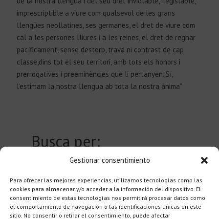
de la nostra llengua i del seu dret inviolable, ilegislable,
imprescriptible a viure com qualsevol de les grans
llengües neollatines, ses germanes, el dret de viure com
cal a les persones lliures i a les reines, el dret de regnar
pacíficament, sense destorb, trava ni contrast de cap
classe,dins tot el seu territori, amb tots els honors i
prerrogatives i preeminències que li pertanyen. Sí,
l’estimam la nostra llengua ab tota la nostra ànima”
Busca per:
Gestionar consentimiento
Autor
0
Para ofrecer las mejores experiencias, utilizamos tecnologías como las
Localitat
0
cookies para almacenar y/o acceder a la información del dispositivo. El
consentimiento de estas tecnologías nos permitirá procesar datos como
el comportamiento de navegación o las identificaciones únicas en este
sitio. No consentir o retirar el consentimiento, puede afectar