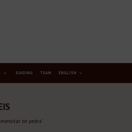
S
GUIDING
TEAM
ENGLISH
EIS
immensitat de pedra”