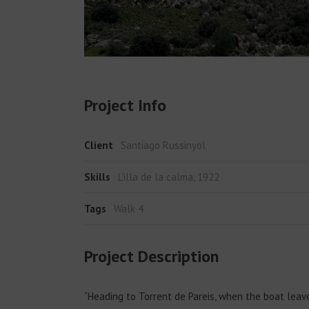
Project Info
Client
Santiago Russinyol
Skills
L’illa de la calma, 1922
Tags
Walk 4
Project Description
“Heading to Torrent de Pareis, when the boat leave