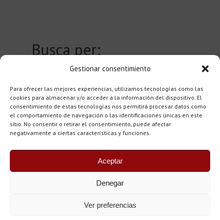
Busca per:
Gestionar consentimiento
Autor
0
Para ofrecer las mejores experiencias, utilizamos tecnologías como las
Población
0
cookies para almacenar y/o acceder a la información del dispositivo. El
consentimiento de estas tecnologías nos permitirá procesar datos como
el comportamiento de navegación o las identificaciones únicas en este
sitio. No consentir o retirar el consentimiento, puede afectar
negativamente a ciertas características y funciones.
Aceptar
Denegar
Copyright © 2015-25 - Tots els drets reservats. Fundació
Ver preferencias
Casa Museu Llorenç Villalonga, Pare Ginard i Blai Bonet