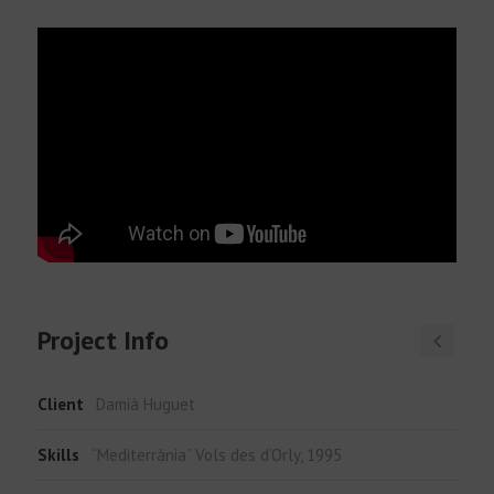
Español
Project Info
Client
Damià Huguet
Skills
“Mediterrània” Vols des d’Orly, 1995