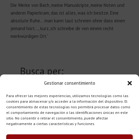
Die Werke von Bach, meine Manuskripte, meine Noten und
anderer Papierkram, das ist alles, was ich besitze. Eine
absolute Ruhe… man kann laut schreien ohne dass einen
jemand hört…, kurz, ich schreibe dir von einem recht
merkwürdigen Ort.“
Busca per:
Gestionar consentimiento
Ortschaft
0
Para ofrecer las mejores experiencias, utilizamos tecnologías como las
Urheber
0
cookies para almacenar y/o acceder a la información del dispositivo. El
consentimiento de estas tecnologías nos permitirá procesar datos como
el comportamiento de navegación o las identificaciones únicas en este
sitio. No consentir o retirar el consentimiento, puede afectar
negativamente a ciertas características y funciones.