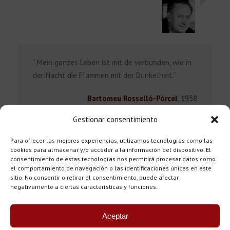
“ Mein ganzes Leben ist mit dir verbunden, wie in
der Nacht die Flammen mit der Dunkelheit.”
Bartomeu Rosselló-Pòrcel
,
1938
Gestionar consentimiento
Para ofrecer las mejores experiencias, utilizamos tecnologías como las
cookies para almacenar y/o acceder a la información del dispositivo. El
consentimiento de estas tecnologías nos permitirá procesar datos como
el comportamiento de navegación o las identificaciones únicas en este
sitio. No consentir o retirar el consentimiento, puede afectar
negativamente a ciertas características y funciones.
Aceptar