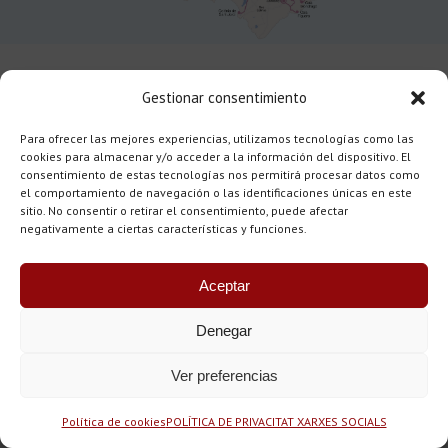
Gestionar consentimiento
Para ofrecer las mejores experiencias, utilizamos tecnologías como las
Deutsch
cookies para almacenar y/o acceder a la información del dispositivo. El
consentimiento de estas tecnologías nos permitirá procesar datos como
el comportamiento de navegación o las identificaciones únicas en este
sitio. No consentir o retirar el consentimiento, puede afectar
negativamente a ciertas características y funciones.
Copyright © 2015-25 - Tots els drets reservats. Fundació
Casa Museu Llorenç Villalonga, Pare Ginard i Blai Bonet
Aceptar
Disseny web: labodoni.com
Denegar
Ver preferencias
Política de cookies
POLÍTICA DE PRIVACITAT XARXES SOCIALS